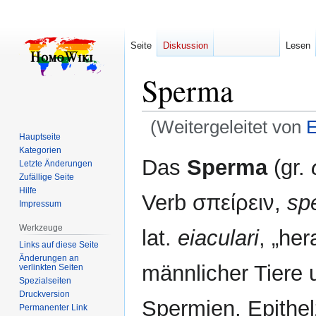
Seite
Diskussion
Lesen
Sperma
(Weitergeleitet von
E
Hauptseite
Kategorien
Zur
Zur
Das
Sperma
(gr.
Letzte Änderungen
Navigation
Suche
Zufällige Seite
springen
springen
Hilfe
Verb σπείρειν,
sp
Impressum
Werkzeuge
lat.
eiaculari
, „her
Links auf diese Seite
Änderungen an
männlicher Tiere 
verlinkten Seiten
Spezialseiten
Druckversion
Spermien, Epithe
Permanenter Link