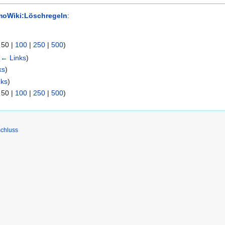
oWiki:Löschregeln
:
|
50
|
100
|
250
|
500
)
(
← Links
)
ks
)
nks
)
|
50
|
100
|
250
|
500
)
chluss