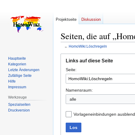
Projektseite
Diskussion
Seiten, die auf „Hom
←
HomoWiki:Löschregeln
Zur
Zur
Hauptseite
Links auf diese Seite
Navigation
Suche
Kategorien
Seite:
springen
springen
Letzte Änderungen
Zufällige Seite
Hilfe
Impressum
Namensraum:
Werkzeuge
alle
Spezialseiten
Druckversion
Vorlageneinbindungen ausblen
Los