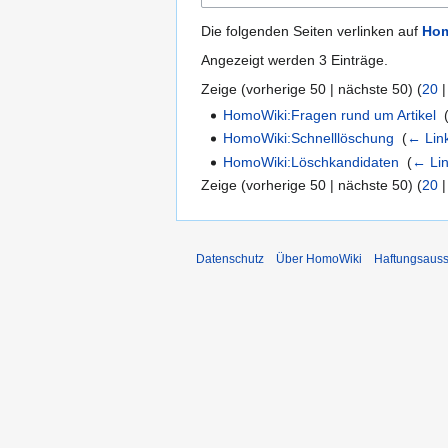
Die folgenden Seiten verlinken auf
Hom
Angezeigt werden 3 Einträge.
Zeige (
vorherige 50
|
nächste 50
) (
20
HomoWiki:Fragen rund um Artikel
‎
HomoWiki:Schnelllöschung
‎
(
← Lin
HomoWiki:Löschkandidaten
‎
(
← Li
Zeige (
vorherige 50
|
nächste 50
) (
20
Datenschutz
Über HomoWiki
Haftungsauss