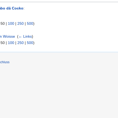
bo dä Cocko
:
|
50
|
100
|
250
|
500
)
on Woisse
‎
(
← Links
)
|
50
|
100
|
250
|
500
)
chluss