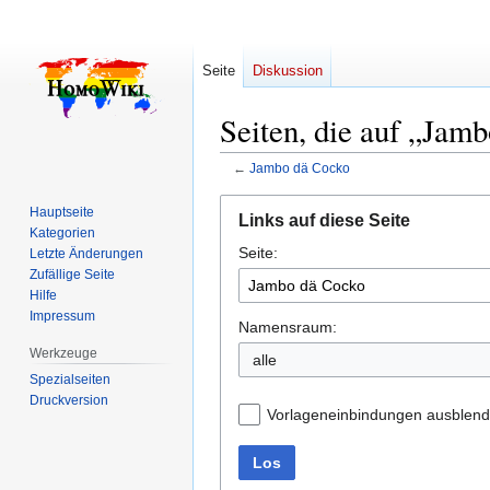
Seite
Diskussion
Seiten, die auf „Jam
←
Jambo dä Cocko
Zur
Zur
Hauptseite
Links auf diese Seite
Navigation
Suche
Kategorien
Seite:
springen
springen
Letzte Änderungen
Zufällige Seite
Hilfe
Impressum
Namensraum:
Werkzeuge
alle
Spezialseiten
Druckversion
Vorlageneinbindungen ausblen
Los