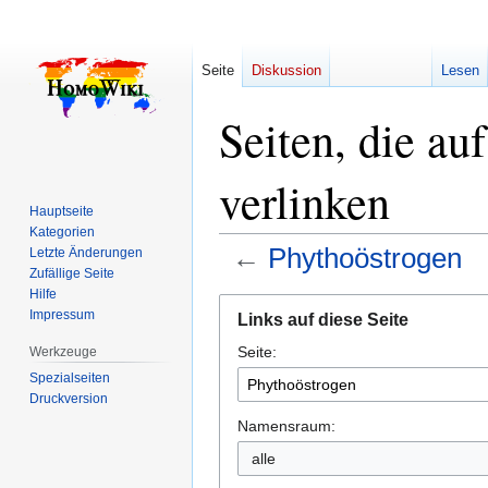
Seite
Diskussion
Lesen
Seiten, die au
verlinken
Hauptseite
Kategorien
←
Phythoöstrogen
Letzte Änderungen
Zufällige Seite
Hilfe
Zur
Zur
Impressum
Links auf diese Seite
Navigation
Suche
Seite:
springen
springen
Werkzeuge
Spezialseiten
Druckversion
Namensraum:
alle