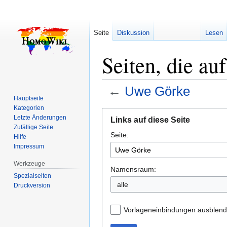
Seite
Diskussion
Lesen
Seiten, die a
←
Uwe Görke
Hauptseite
Kategorien
Zur
Zur
Letzte Änderungen
Links auf diese Seite
Navigation
Suche
Zufällige Seite
Seite:
springen
springen
Hilfe
Impressum
Werkzeuge
Namensraum:
Spezialseiten
alle
Druckversion
Vorlageneinbindungen ausblen