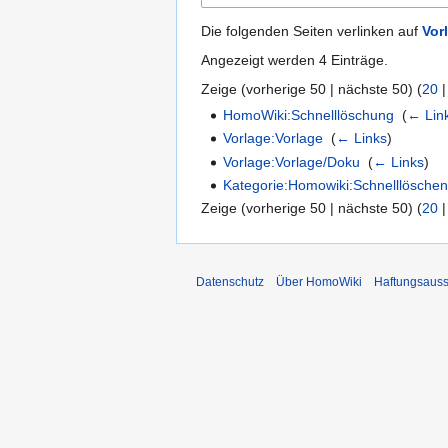
Die folgenden Seiten verlinken auf
Vor
Angezeigt werden 4 Einträge.
Zeige (
vorherige 50
|
nächste 50
) (
20
HomoWiki:Schnelllöschung
‎
(
← Lin
Vorlage:Vorlage
‎
(
← Links
)
Vorlage:Vorlage/Doku
‎
(
← Links
)
Kategorie:Homowiki:Schnelllösche
Zeige (
vorherige 50
|
nächste 50
) (
20
Datenschutz
Über HomoWiki
Haftungsauss