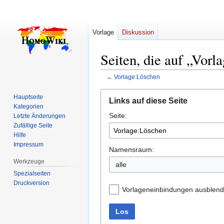
Vorlage
Diskussion
Seiten, die auf „Vorl
←
Vorlage:Löschen
Zur
Zur
Hauptseite
Links auf diese Seite
Navigation
Suche
Kategorien
Seite:
springen
springen
Letzte Änderungen
Zufällige Seite
Hilfe
Impressum
Namensraum:
Werkzeuge
alle
Spezialseiten
Druckversion
Vorlageneinbindungen ausblen
Los