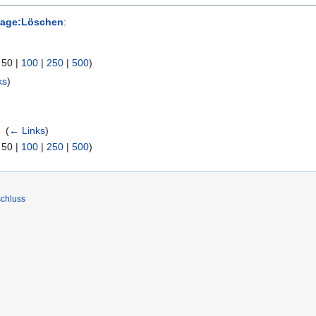
lage:Löschen
:
|
50
|
100
|
250
|
500
)
ks
)
n
‎
(
← Links
)
|
50
|
100
|
250
|
500
)
chluss