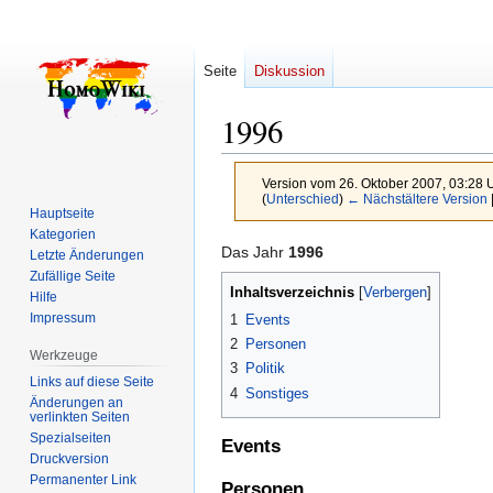
Seite
Diskussion
1996
Version vom 26. Oktober 2007, 03:28 
(
Unterschied
)
← Nächstältere Version
Hauptseite
Kategorien
Zur
Zur
Das Jahr
1996
Letzte Änderungen
Navigation
Suche
Zufällige Seite
Inhaltsverzeichnis
Hilfe
springen
springen
Impressum
1
Events
2
Personen
Werkzeuge
3
Politik
Links auf diese Seite
4
Sonstiges
Änderungen an
verlinkten Seiten
Spezialseiten
Events
Druckversion
Permanenter Link
Personen