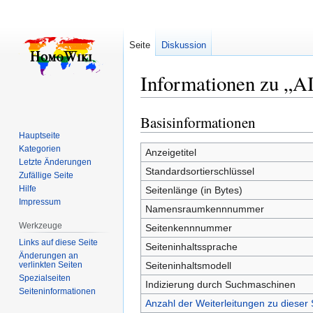
Seite
Diskussion
Informationen zu „A
Basisinformationen
Zur
Zur
Navigation
Suche
Hauptseite
Kategorien
springen
springen
Anzeigetitel
Letzte Änderungen
Standardsortierschlüssel
Zufällige Seite
Hilfe
Seitenlänge (in Bytes)
Impressum
Namensraumkennnummer
Werkzeuge
Seitenkennnummer
Links auf diese Seite
Seiteninhaltssprache
Änderungen an
verlinkten Seiten
Seiteninhaltsmodell
Spezialseiten
Indizierung durch Suchmaschinen
Seiten­­informationen
Anzahl der Weiterleitungen zu dieser 