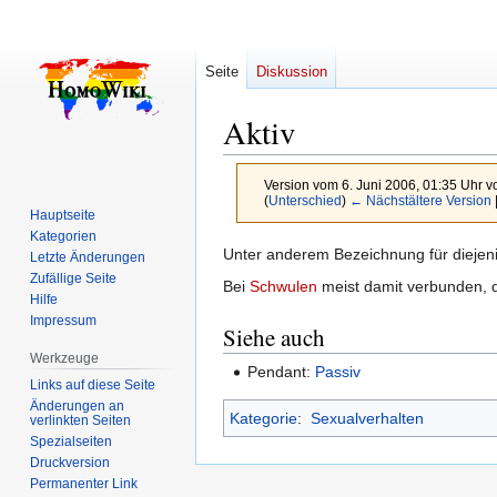
Seite
Diskussion
Aktiv
Version vom 6. Juni 2006, 01:35 Uhr 
(
Unterschied
)
← Nächstältere Version
Hauptseite
Kategorien
Zur
Zur
Unter anderem Bezeichnung für diejenige
Letzte Änderungen
Navigation
Suche
Zufällige Seite
Bei
Schwulen
meist damit verbunden, d
Hilfe
springen
springen
Impressum
Siehe auch
Werkzeuge
Pendant:
Passiv
Links auf diese Seite
Änderungen an
Kategorie
:
Sexualverhalten
verlinkten Seiten
Spezialseiten
Druckversion
Permanenter Link