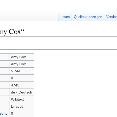
Lesen
Quelltext anzeigen
Versio
Amy Cox“
Amy Cox
Amy Cox
5.744
0
4745
de - Deutsch
Wikitext
Erlaubt
Seite
0