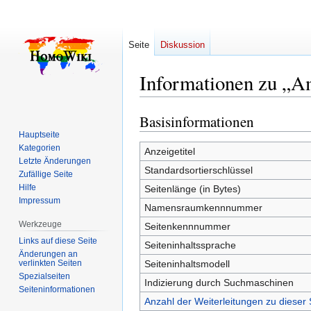
Seite
Diskussion
Informationen zu „
Basisinformationen
Zur
Zur
Navigation
Suche
Hauptseite
Kategorien
springen
springen
Anzeigetitel
Letzte Änderungen
Standardsortierschlüssel
Zufällige Seite
Hilfe
Seitenlänge (in Bytes)
Impressum
Namensraumkennnummer
Werkzeuge
Seitenkennnummer
Links auf diese Seite
Seiteninhaltssprache
Änderungen an
verlinkten Seiten
Seiteninhaltsmodell
Spezialseiten
Indizierung durch Suchmaschinen
Seiten­­informationen
Anzahl der Weiterleitungen zu dieser 