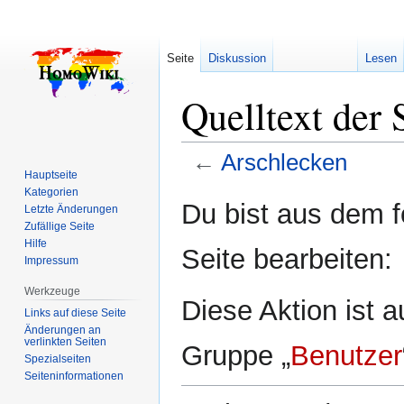
Seite
Diskussion
Lesen
Quelltext der 
←
Arschlecken
Hauptseite
Kategorien
Zur
Zur
Du bist aus dem f
Letzte Änderungen
Navigation
Suche
Zufällige Seite
springen
springen
Hilfe
Seite bearbeiten:
Impressum
Werkzeuge
Diese Aktion ist a
Links auf diese Seite
Änderungen an
verlinkten Seiten
Gruppe „
Benutzer
Spezialseiten
Seiten­­informationen