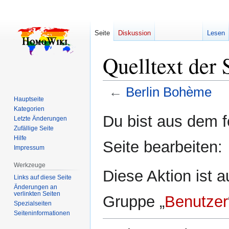
Seite
Diskussion
Lesen
Quelltext der
←
Berlin Bohème
Hauptseite
Kategorien
Zur
Zur
Du bist aus dem f
Letzte Änderungen
Navigation
Suche
Zufällige Seite
springen
springen
Hilfe
Seite bearbeiten:
Impressum
Werkzeuge
Diese Aktion ist a
Links auf diese Seite
Änderungen an
verlinkten Seiten
Gruppe „
Benutzer
Spezialseiten
Seiten­­informationen