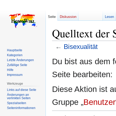
Seite
Diskussion
Lesen
Quelltext der 
←
Bisexualität
Hauptseite
Kategorien
Zur
Zur
Du bist aus dem f
Letzte Änderungen
Navigation
Suche
Zufällige Seite
springen
springen
Hilfe
Seite bearbeiten:
Impressum
Werkzeuge
Diese Aktion ist a
Links auf diese Seite
Änderungen an
verlinkten Seiten
Gruppe „
Benutzer
Spezialseiten
Seiten­­informationen