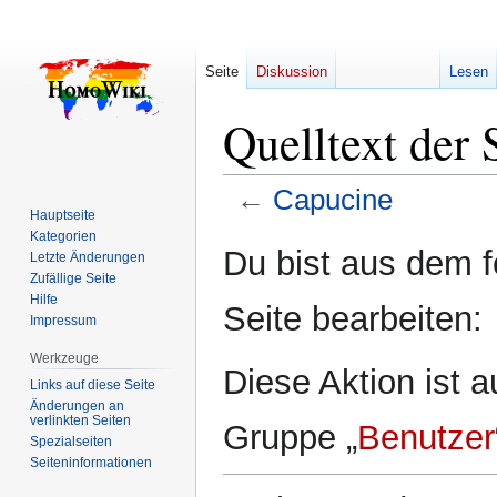
Seite
Diskussion
Lesen
Quelltext der 
←
Capucine
Hauptseite
Kategorien
Zur
Zur
Du bist aus dem f
Letzte Änderungen
Navigation
Suche
Zufällige Seite
springen
springen
Hilfe
Seite bearbeiten:
Impressum
Werkzeuge
Diese Aktion ist a
Links auf diese Seite
Änderungen an
verlinkten Seiten
Gruppe „
Benutzer
Spezialseiten
Seiten­­informationen