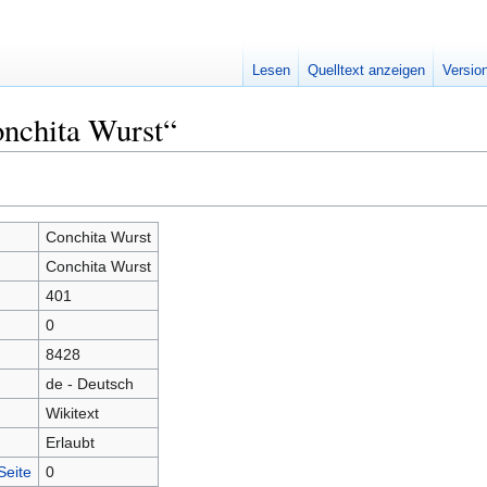
Lesen
Quelltext anzeigen
Versio
onchita Wurst“
Conchita Wurst
Conchita Wurst
401
0
8428
de - Deutsch
Wikitext
Erlaubt
Seite
0