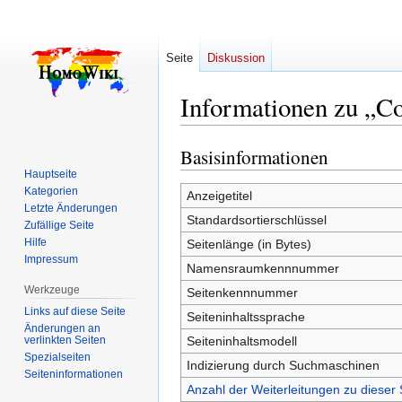
Seite
Diskussion
Informationen zu „C
Basisinformationen
Zur
Zur
Navigation
Suche
Hauptseite
Kategorien
springen
springen
Anzeigetitel
Letzte Änderungen
Standardsortierschlüssel
Zufällige Seite
Hilfe
Seitenlänge (in Bytes)
Impressum
Namensraumkennnummer
Werkzeuge
Seitenkennnummer
Links auf diese Seite
Seiteninhaltssprache
Änderungen an
verlinkten Seiten
Seiteninhaltsmodell
Spezialseiten
Indizierung durch Suchmaschinen
Seiten­­informationen
Anzahl der Weiterleitungen zu dieser 