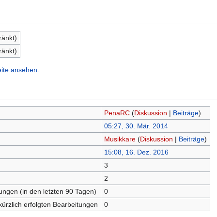
ränkt)
ränkt)
eite ansehen.
PenaRC
(
Diskussion
|
Beiträge
)
05:27, 30. Mär. 2014
Musikkare
(
Diskussion
|
Beiträge
)
15:08, 16. Dez. 2016
3
n
2
tungen (in den letzten 90 Tagen)
0
kürzlich erfolgten Bearbeitungen
0