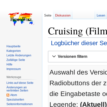
Seite
Diskussion
Lesen
Cruising (Film
Logbücher dieser Se
Hauptseite
Kategorien
Zur
Zur
Letzte Änderungen
Versionen filtern
Navigation
Suche
Zufällige Seite
springen
springen
Hilfe
Impressum
Auswahl des Versio
Werkzeuge
Radiobuttons der 
Links auf diese Seite
Änderungen an
verlinkten Seiten
die Eingabetaste o
Atom
Spezialseiten
Legende:
(Aktuell)
Seiten­­informationen