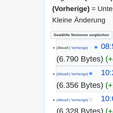
(Vorherige)
= Unter
Kleine Änderung
23.
08:
Aktuell
Vorherige
Februar
2015
6.790 Bytes
+
K
15.
10:
e
Aktuell
Vorherige
Juli
i
2012
6.356 Bytes
+
n
e
K
B
13.
10:
e
Aktuell
Vorherige
e
Juli
i
a
2012
6.328 Bytes
+
n
r