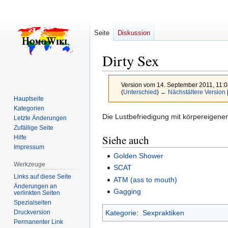
Seite
Diskussion
Dirty Sex
Version vom 14. September 2011, 11:
(
Unterschied
)
← Nächstältere Version
Hauptseite
Kategorien
Zur
Zur
Die Lustbefriedigung mit körpereigenen
Letzte Änderungen
Navigation
Suche
Zufällige Seite
Siehe auch
Hilfe
springen
springen
Impressum
Golden Shower
Werkzeuge
SCAT
Links auf diese Seite
ATM (ass to mouth)
Änderungen an
Gagging
verlinkten Seiten
Spezialseiten
Druckversion
Kategorie
:
Sexpraktiken
Permanenter Link