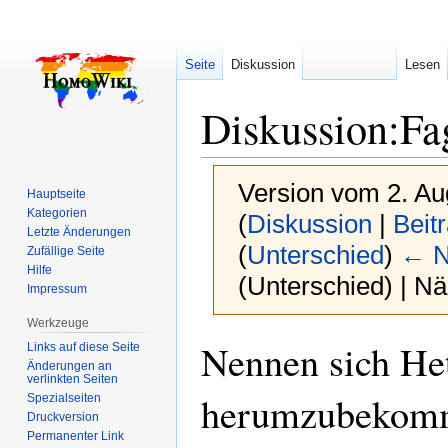
Seite
Diskussion
Lesen
Diskussion
:
Fa
Version vom 2. Au
Hauptseite
Kategorien
(
Diskussion
|
Beit
Letzte Änderungen
(
Unterschied
)
← N
Zufällige Seite
Hilfe
(Unterschied) | N
Impressum
Werkzeuge
Zur
Zur
Nennen sich Het
Links auf diese Seite
Navigation
Suche
Änderungen an
verlinkten Seiten
springen
springen
herumzubekomm
Spezialseiten
Druckversion
Permanenter Link