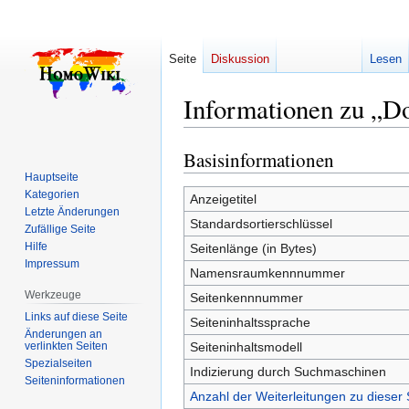
Seite
Diskussion
Lesen
Informationen zu „D
Basisinformationen
Zur
Zur
Navigation
Suche
Hauptseite
Kategorien
springen
springen
Anzeigetitel
Letzte Änderungen
Standardsortierschlüssel
Zufällige Seite
Hilfe
Seitenlänge (in Bytes)
Impressum
Namensraumkennnummer
Werkzeuge
Seitenkennnummer
Links auf diese Seite
Seiteninhaltssprache
Änderungen an
verlinkten Seiten
Seiteninhaltsmodell
Spezialseiten
Indizierung durch Suchmaschinen
Seiten­­informationen
Anzahl der Weiterleitungen zu dieser 