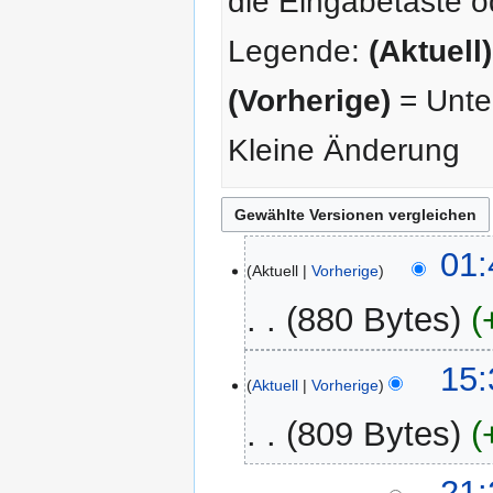
die Eingabetaste o
Legende:
(Aktuell)
(Vorherige)
= Unter
Kleine Änderung
13.
01:
Aktuell
Vorherige
Oktober
2025
880 Bytes
K
20.
15:
e
Aktuell
Vorherige
Juni
i
2016
809 Bytes
n
e
K
B
20.
21: