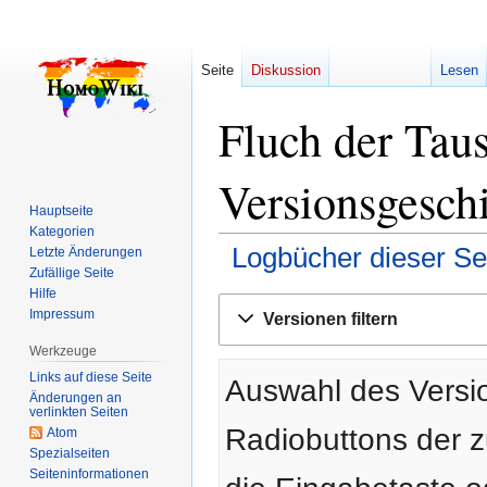
Seite
Diskussion
Lesen
Fluch der Tau
Versionsgesch
Hauptseite
Kategorien
Logbücher dieser Se
Letzte Änderungen
Zufällige Seite
Hilfe
Zur
Zur
Impressum
Versionen filtern
Navigation
Suche
springen
springen
Werkzeuge
Links auf diese Seite
Auswahl des Versio
Änderungen an
verlinkten Seiten
Radiobuttons der 
Atom
Spezialseiten
Seiten­­informationen