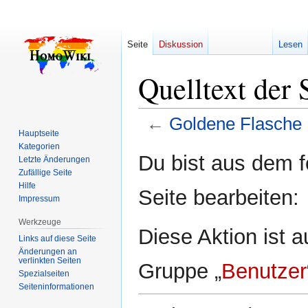
Seite
Diskussion
Lesen
Quelltext der 
←
Goldene Flasche
Hauptseite
Kategorien
Zur
Zur
Du bist aus dem f
Letzte Änderungen
Navigation
Suche
Zufällige Seite
springen
springen
Hilfe
Seite bearbeiten:
Impressum
Werkzeuge
Diese Aktion ist a
Links auf diese Seite
Änderungen an
verlinkten Seiten
Gruppe „
Benutzer
Spezialseiten
Seiten­­informationen