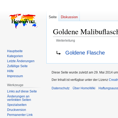
Seite
Diskussion
Goldene Malibuflasc
Weiterleitung
Zur
Zur
Weiterleitung nach:
Hauptseite
Goldene Flasche
Navigation
Suche
Kategorien
springen
springen
Letzte Änderungen
Zufällige Seite
Hilfe
Diese Seite wurde zuletzt am 29. Mai 2014 um 
Impressum
Der Inhalt ist verfügbar unter der Lizenz
Creat
Werkzeuge
Datenschutz
Über HomoWiki
Haftungsauss
Links auf diese Seite
Änderungen an
verlinkten Seiten
Spezialseiten
Druckversion
Permanenter Link