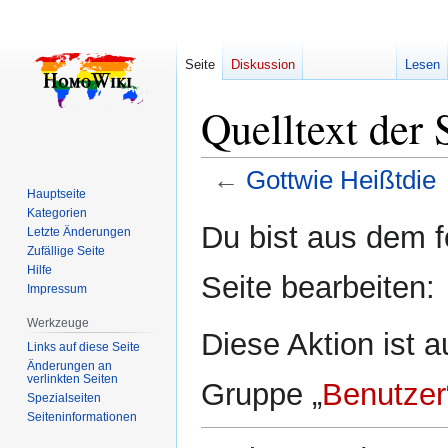
Seite
Diskussion
Lesen
Quelltext der 
←
Gottwie Heißtdie
Hauptseite
Kategorien
Zur
Zur
Du bist aus dem f
Letzte Änderungen
Navigation
Suche
Zufällige Seite
springen
springen
Hilfe
Seite bearbeiten:
Impressum
Werkzeuge
Diese Aktion ist a
Links auf diese Seite
Änderungen an
verlinkten Seiten
Gruppe „
Benutzer
Spezialseiten
Seiten­­informationen