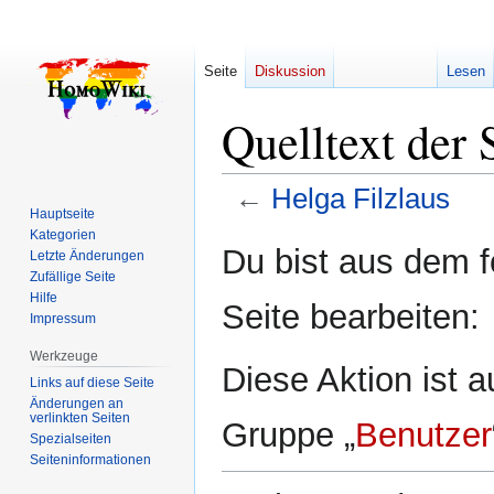
Seite
Diskussion
Lesen
Quelltext der 
←
Helga Filzlaus
Hauptseite
Kategorien
Zur
Zur
Du bist aus dem f
Letzte Änderungen
Navigation
Suche
Zufällige Seite
springen
springen
Hilfe
Seite bearbeiten:
Impressum
Werkzeuge
Diese Aktion ist a
Links auf diese Seite
Änderungen an
verlinkten Seiten
Gruppe „
Benutzer
Spezialseiten
Seiten­­informationen