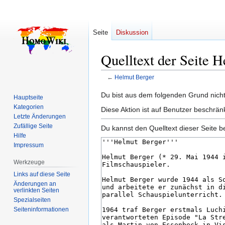
Seite
Diskussion
Quelltext der Seite 
←
Helmut Berger
Zur
Zur
Du bist aus dem folgenden Grund nicht 
Hauptseite
Navigation
Suche
Kategorien
Diese Aktion ist auf Benutzer beschrän
springen
springen
Letzte Änderungen
Zufällige Seite
Du kannst den Quelltext dieser Seite b
Hilfe
Impressum
Werkzeuge
Links auf diese Seite
Änderungen an
verlinkten Seiten
Spezialseiten
Seiten­­informationen