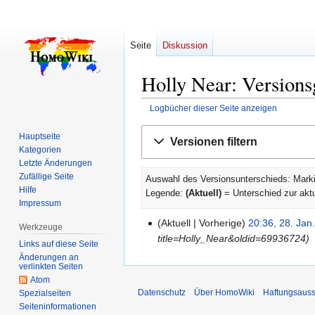
Seite
Diskussion
Holly Near: Versions
Logbücher dieser Seite anzeigen
Zur
Zur
Hauptseite
Versionen filtern
Navigation
Suche
Kategorien
springen
springen
Letzte Änderungen
Zufällige Seite
Auswahl des Versionsunterschieds: Marki
Hilfe
Legende:
(Aktuell)
= Unterschied zur akt
Impressum
Aktuell
Vorherige
20:36, 28. Jan
28.
Werkzeuge
title=Holly_Near&oldid=69936724
Januar
Links auf diese Seite
2010
Änderungen an
verlinkten Seiten
Atom
Datenschutz
Über HomoWiki
Haftungsauss
Spezialseiten
Seiten­­informationen