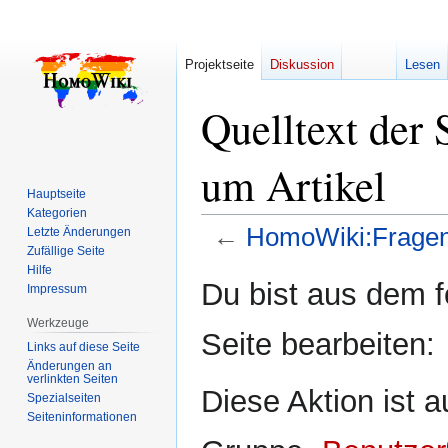
Projektseite
Diskussion
Lesen
Quelltext der
um Artikel
Hauptseite
Kategorien
←
HomoWiki:Fragen 
Letzte Änderungen
Zufällige Seite
Hilfe
Zur
Zur
Du bist aus dem f
Impressum
Navigation
Suche
springen
springen
Werkzeuge
Seite bearbeiten:
Links auf diese Seite
Änderungen an
verlinkten Seiten
Diese Aktion ist a
Spezialseiten
Seiten­­informationen