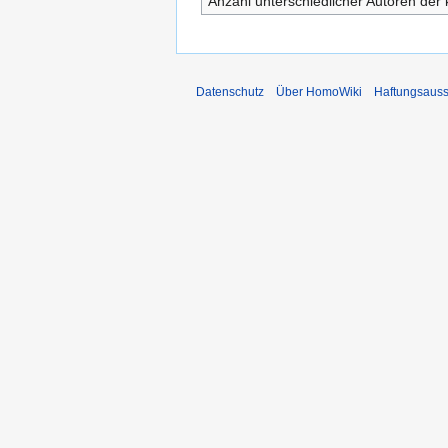
Anzahl unterschiedlicher Autoren der 
Datenschutz
Über HomoWiki
Haftungsauss