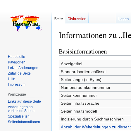
Seite
Diskussion
Lesen
Informationen zu „Il
Basisinformationen
Zur
Zur
Navigation
Suche
Hauptseite
Kategorien
springen
springen
Anzeigetitel
Letzte Änderungen
Standardsortierschlüssel
Zufällige Seite
Hilfe
Seitenlänge (in Bytes)
Impressum
Namensraumkennnummer
Werkzeuge
Seitenkennnummer
Links auf diese Seite
Seiteninhaltssprache
Änderungen an
verlinkten Seiten
Seiteninhaltsmodell
Spezialseiten
Indizierung durch Suchmaschinen
Seiten­­informationen
Anzahl der Weiterleitungen zu dieser 