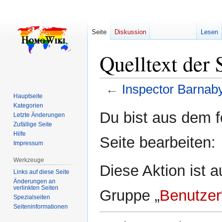
Seite
Diskussion
Lesen
Quelltext der 
←
Inspector Barnab
Hauptseite
Kategorien
Zur
Zur
Du bist aus dem f
Letzte Änderungen
Navigation
Suche
Zufällige Seite
springen
springen
Hilfe
Seite bearbeiten:
Impressum
Werkzeuge
Diese Aktion ist a
Links auf diese Seite
Änderungen an
verlinkten Seiten
Gruppe „
Benutzer
Spezialseiten
Seiten­­informationen