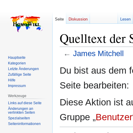
Seite
Diskussion
Lesen
Quelltext der 
←
James Mitchell
Hauptseite
Kategorien
Zur
Zur
Du bist aus dem f
Letzte Änderungen
Navigation
Suche
Zufällige Seite
springen
springen
Hilfe
Seite bearbeiten:
Impressum
Werkzeuge
Diese Aktion ist a
Links auf diese Seite
Änderungen an
verlinkten Seiten
Gruppe „
Benutzer
Spezialseiten
Seiten­­informationen