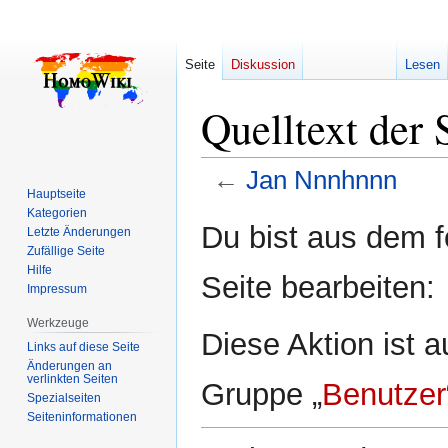
Seite
Diskussion
Lesen
Quelltext der
←
Jan Nnnhnnn
Hauptseite
Kategorien
Zur
Zur
Du bist aus dem f
Letzte Änderungen
Navigation
Suche
Zufällige Seite
springen
springen
Hilfe
Seite bearbeiten:
Impressum
Werkzeuge
Diese Aktion ist a
Links auf diese Seite
Änderungen an
verlinkten Seiten
Gruppe „
Benutzer
Spezialseiten
Seiten­­informationen