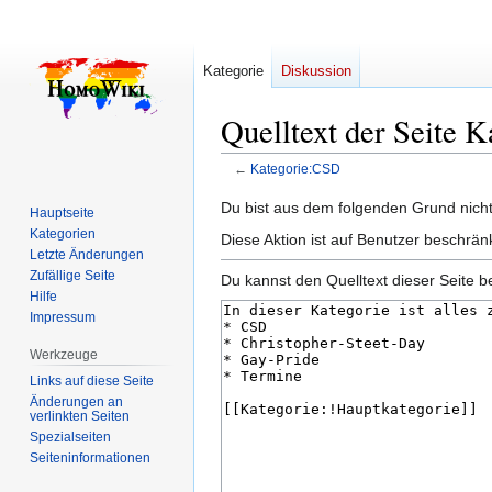
Kategorie
Diskussion
Quelltext der Seite 
←
Kategorie:CSD
Zur
Zur
Du bist aus dem folgenden Grund nicht 
Hauptseite
Navigation
Suche
Kategorien
Diese Aktion ist auf Benutzer beschrän
springen
springen
Letzte Änderungen
Zufällige Seite
Du kannst den Quelltext dieser Seite b
Hilfe
Impressum
Werkzeuge
Links auf diese Seite
Änderungen an
verlinkten Seiten
Spezialseiten
Seiten­­informationen