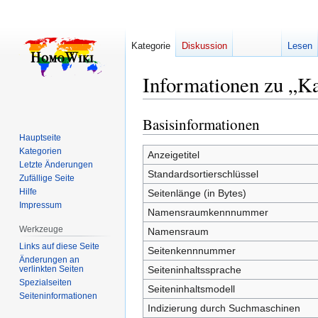
Kategorie
Diskussion
Lesen
Informationen zu „Ka
Basisinformationen
Zur
Zur
Navigation
Suche
Hauptseite
Kategorien
springen
springen
Anzeigetitel
Letzte Änderungen
Standardsortierschlüssel
Zufällige Seite
Hilfe
Seitenlänge (in Bytes)
Impressum
Namensraumkennnummer
Werkzeuge
Namensraum
Links auf diese Seite
Seitenkennnummer
Änderungen an
verlinkten Seiten
Seiteninhaltssprache
Spezialseiten
Seiteninhaltsmodell
Seiten­­informationen
Indizierung durch Suchmaschinen