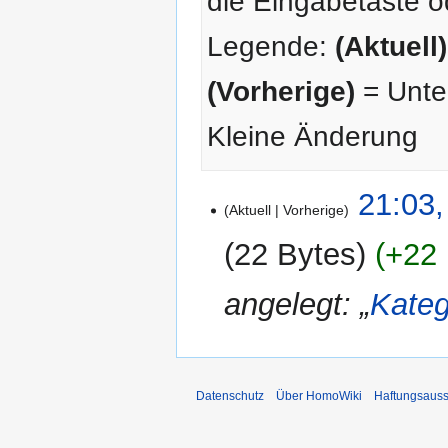
die Eingabetaste o
Legende:
(Aktuell)
(Vorherige)
= Unter
Kleine Änderung
22.
21:03,
Aktuell
Vorherige
Dezember
2014
22 Bytes
+22 
angelegt: „
Kateg
Datenschutz
Über HomoWiki
Haftungsauss