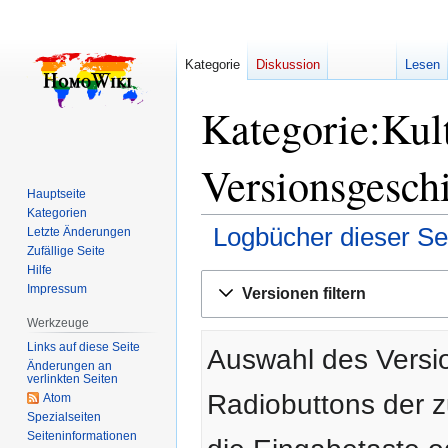
Kategorie
Diskussion
Lesen
Kategorie:Kul
Versionsgesch
Hauptseite
Kategorien
Logbücher dieser Se
Letzte Änderungen
Zufällige Seite
Hilfe
Zur
Zur
Impressum
Versionen filtern
Navigation
Suche
springen
springen
Werkzeuge
Links auf diese Seite
Auswahl des Versio
Änderungen an
verlinkten Seiten
Radiobuttons der 
Atom
Spezialseiten
Seiten­­informationen