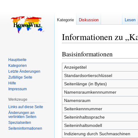
Kategorie
Diskussion
Lesen
Informationen zu „K
Basisinformationen
Zur
Zur
Navigation
Suche
Hauptseite
Kategorien
springen
springen
Anzeigetitel
Letzte Änderungen
Standardsortierschlüssel
Zufällige Seite
Hilfe
Seitenlänge (in Bytes)
Impressum
Namensraumkennnummer
Werkzeuge
Namensraum
Links auf diese Seite
Seitenkennnummer
Änderungen an
verlinkten Seiten
Seiteninhaltssprache
Spezialseiten
Seiteninhaltsmodell
Seiten­­informationen
Indizierung durch Suchmaschinen