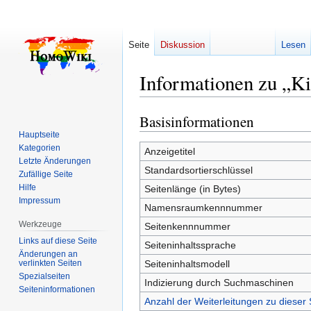
Seite
Diskussion
Lesen
Informationen zu „
Basisinformationen
Zur
Zur
Navigation
Suche
Hauptseite
Kategorien
springen
springen
Anzeigetitel
Letzte Änderungen
Standardsortierschlüssel
Zufällige Seite
Hilfe
Seitenlänge (in Bytes)
Impressum
Namensraumkennnummer
Werkzeuge
Seitenkennnummer
Links auf diese Seite
Seiteninhaltssprache
Änderungen an
verlinkten Seiten
Seiteninhaltsmodell
Spezialseiten
Indizierung durch Suchmaschinen
Seiten­­informationen
Anzahl der Weiterleitungen zu dieser 