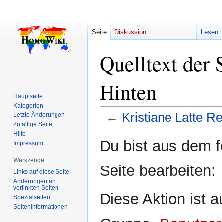
Seite
Diskussion
Lesen
Quelltext der 
Hinten
Hauptseite
Kategorien
←
Kristiane Latte R
Letzte Änderungen
Zufällige Seite
Hilfe
Zur
Zur
Du bist aus dem f
Impressum
Navigation
Suche
springen
springen
Werkzeuge
Seite bearbeiten:
Links auf diese Seite
Änderungen an
verlinkten Seiten
Diese Aktion ist a
Spezialseiten
Seiten­­informationen