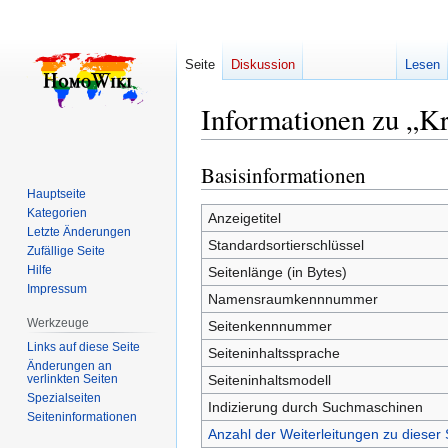
Seite
Diskussion
Lesen
Informationen zu „Kr
Basisinformationen
Zur
Zur
Navigation
Suche
Hauptseite
Kategorien
springen
springen
Anzeigetitel
Letzte Änderungen
Standardsortierschlüssel
Zufällige Seite
Hilfe
Seitenlänge (in Bytes)
Impressum
Namensraumkennnummer
Werkzeuge
Seitenkennnummer
Links auf diese Seite
Seiteninhaltssprache
Änderungen an
verlinkten Seiten
Seiteninhaltsmodell
Spezialseiten
Indizierung durch Suchmaschinen
Seiten­­informationen
Anzahl der Weiterleitungen zu dieser 