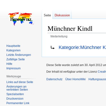
Seite
Diskussion
Münchner Kindl
Weiterleitung
Zur
Zur
Weiterleitung nach:
Hauptseite
Kategorie:Münchner K
Navigation
Suche
Kategorien
springen
springen
Letzte Änderungen
Zufällige Seite
Hilfe
Diese Seite wurde zuletzt am 30. April 2012 u
Impressum
Der Inhalt ist verfügbar unter der Lizenz
Creat
Werkzeuge
Datenschutz
Über HomoWiki
Haftungsauss
Links auf diese Seite
Änderungen an
verlinkten Seiten
Spezialseiten
Druckversion
Permanenter Link