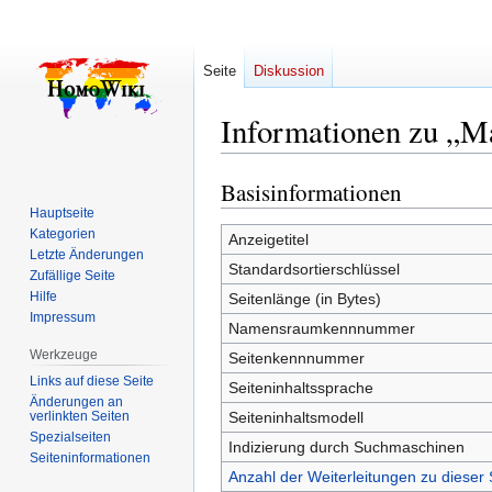
Seite
Diskussion
Informationen zu „M
Basisinformationen
Zur
Zur
Navigation
Suche
Hauptseite
Kategorien
springen
springen
Anzeigetitel
Letzte Änderungen
Standardsortierschlüssel
Zufällige Seite
Hilfe
Seitenlänge (in Bytes)
Impressum
Namensraumkennnummer
Werkzeuge
Seitenkennnummer
Links auf diese Seite
Seiteninhaltssprache
Änderungen an
verlinkten Seiten
Seiteninhaltsmodell
Spezialseiten
Indizierung durch Suchmaschinen
Seiten­­informationen
Anzahl der Weiterleitungen zu dieser 