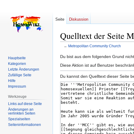
Seite
Diskussion
Quelltext der Seite 
←
Metropolitan Community Church
Zur
Zur
Du bist aus dem folgenden Grund nicht 
Hauptseite
Navigation
Suche
Kategorien
Diese Aktion ist auf Benutzer beschrän
springen
springen
Letzte Änderungen
Zufällige Seite
Du kannst den Quelltext dieser Seite b
Hilfe
Impressum
Werkzeuge
Links auf diese Seite
Änderungen an
verlinkten Seiten
Spezialseiten
Seiten­­informationen