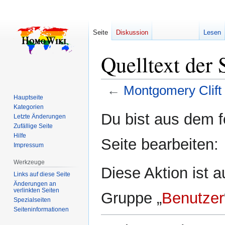
Seite
Diskussion
Lesen
Quelltext der
←
Montgomery Clift
Hauptseite
Kategorien
Zur
Zur
Du bist aus dem f
Letzte Änderungen
Navigation
Suche
Zufällige Seite
springen
springen
Hilfe
Seite bearbeiten:
Impressum
Werkzeuge
Diese Aktion ist a
Links auf diese Seite
Änderungen an
verlinkten Seiten
Gruppe „
Benutzer
Spezialseiten
Seiten­­informationen