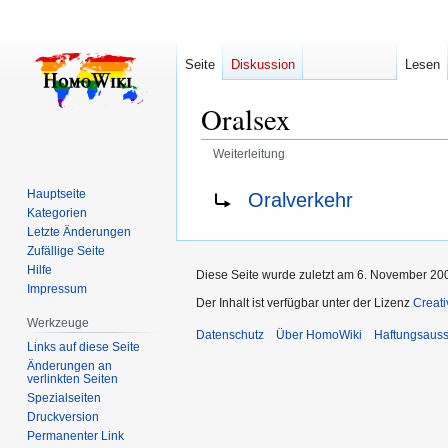
Seite
Diskussion
Lesen
Oralsex
Weiterleitung
Zur
Zur
Weiterleitung nach:
Hauptseite
Oralverkehr
Navigation
Suche
Kategorien
springen
springen
Letzte Änderungen
Zufällige Seite
Hilfe
Diese Seite wurde zuletzt am 6. November 200
Impressum
Der Inhalt ist verfügbar unter der Lizenz
Creat
Werkzeuge
Datenschutz
Über HomoWiki
Haftungsauss
Links auf diese Seite
Änderungen an
verlinkten Seiten
Spezialseiten
Druckversion
Permanenter Link