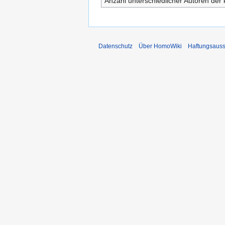
Anzahl unterschiedlicher Autoren der 
Datenschutz
Über HomoWiki
Haftungsauss