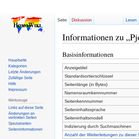
Seite
Diskussion
Lesen
Informationen zu „Pjo
Basisinformationen
Zur
Zur
Navigation
Suche
Hauptseite
Kategorien
springen
springen
Anzeigetitel
Letzte Änderungen
Standardsortierschlüssel
Zufällige Seite
Hilfe
Seitenlänge (in Bytes)
Impressum
Namensraumkennnummer
Werkzeuge
Seitenkennnummer
Links auf diese Seite
Seiteninhaltssprache
Änderungen an
verlinkten Seiten
Seiteninhaltsmodell
Spezialseiten
Indizierung durch Suchmaschinen
Seiten­­informationen
Anzahl der Weiterleitungen zu dieser 