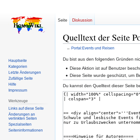
Seite
Diskussion
Quelltext der Seite P
←
Portal:Events und Reisen
Zur
Zur
Du bist aus den folgenden Gründen nich
Hauptseite
Navigation
Suche
Kategorien
Diese Aktion ist auf Benutzer besch
springen
springen
Letzte Änderungen
Diese Seite wurde geschützt, um B
Zufällige Seite
Hilfe
Du kannst den Quelltext dieser Seite b
Impressum
Werkzeuge
Links auf diese Seite
Änderungen an
verlinkten Seiten
Spezialseiten
Seiten­­informationen