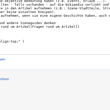
isen
.
chluss