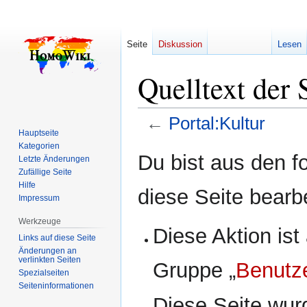
Seite
Diskussion
Lesen
Quelltext der 
←
Portal:Kultur
Hauptseite
Kategorien
Zur
Zur
Du bist aus den f
Letzte Änderungen
Navigation
Suche
Zufällige Seite
springen
springen
Hilfe
diese Seite bearb
Impressum
Werkzeuge
Diese Aktion ist
Links auf diese Seite
Änderungen an
verlinkten Seiten
Gruppe „
Benutz
Spezialseiten
Seiten­­informationen
Diese Seite wur