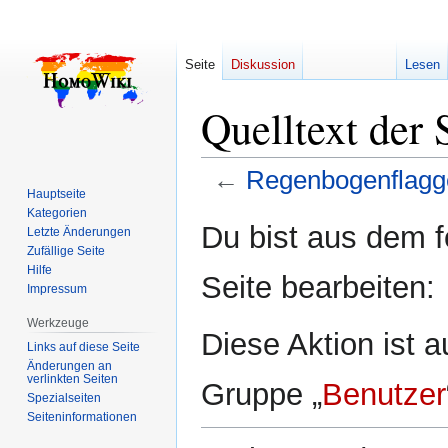
Seite
Diskussion
Lesen
Quelltext der
←
Regenbogenflagg
Hauptseite
Kategorien
Zur
Zur
Du bist aus dem f
Letzte Änderungen
Navigation
Suche
Zufällige Seite
springen
springen
Hilfe
Seite bearbeiten:
Impressum
Werkzeuge
Diese Aktion ist a
Links auf diese Seite
Änderungen an
verlinkten Seiten
Gruppe „
Benutzer
Spezialseiten
Seiten­­informationen