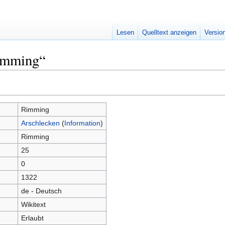
Lesen
Quelltext anzeigen
Versio
imming“
Rimming
Arschlecken
(
Information
)
Rimming
25
0
1322
de - Deutsch
Wikitext
Erlaubt