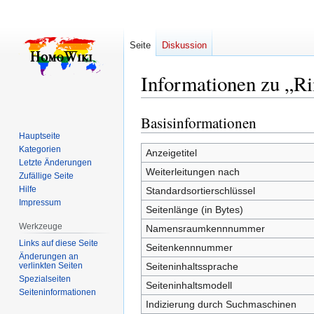
Seite
Diskussion
Informationen zu „R
Basisinformationen
Zur
Zur
Navigation
Suche
Hauptseite
Kategorien
springen
springen
Anzeigetitel
Letzte Änderungen
Weiterleitungen nach
Zufällige Seite
Hilfe
Standardsortierschlüssel
Impressum
Seitenlänge (in Bytes)
Werkzeuge
Namensraumkennnummer
Links auf diese Seite
Seitenkennnummer
Änderungen an
verlinkten Seiten
Seiteninhaltssprache
Spezialseiten
Seiteninhaltsmodell
Seiten­­informationen
Indizierung durch Suchmaschinen