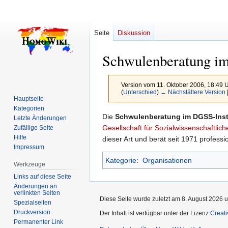
Seite
Diskussion
Schwulenberatung im
Version vom 11. Oktober 2006, 18:49 
(
Unterschied
)
← Nächstältere Version
Hauptseite
Kategorien
Zur
Zur
Die
Schwulenberatung im DGSS-Inst
Letzte Änderungen
Navigation
Suche
Gesellschaft für Sozialwissenschaftlic
Zufällige Seite
Hilfe
springen
springen
dieser Art und berät seit 1971 profess
Impressum
Kategorie
:
Organisationen
Werkzeuge
Links auf diese Seite
Änderungen an
verlinkten Seiten
Diese Seite wurde zuletzt am 8. August 2026 u
Spezialseiten
Druckversion
Der Inhalt ist verfügbar unter der Lizenz
Creat
Permanenter Link