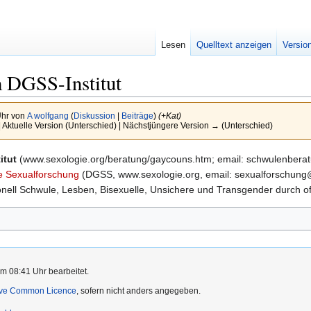
Lesen
Quelltext anzeigen
Versio
 DGSS-Institut
Uhr von
A wolfgang
(
Diskussion
|
Beiträge
)
(+Kat)
| Aktuelle Version (Unterschied) | Nächstjüngere Version → (Unterschied)
itut
(www.sexologie.org/beratung/gaycouns.htm; email: schwulenberatu
he Sexualforschung
(DGSS, www.sexologie.org, email: sexualforschung@se
ionell Schwule, Lesben, Bisexuelle, Unsichere und Transgender durch of
m 08:41 Uhr bearbeitet.
ive Common Licence
, sofern nicht anders angegeben.