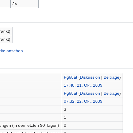
Ja
ränkt)
ränkt)
eite ansehen.
Fg68at
(
Diskussion
|
Beiträge
)
17:48, 21. Okt. 2009
Fg68at
(
Diskussion
|
Beiträge
)
07:32, 22. Okt. 2009
3
n
1
tungen (in den letzten 90 Tagen)
0