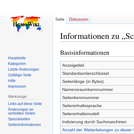
Seite
Diskussion
Informationen zu „S
Basisinformationen
Zur
Zur
Navigation
Suche
Hauptseite
Kategorien
springen
springen
Anzeigetitel
Letzte Änderungen
Standardsortierschlüssel
Zufällige Seite
Hilfe
Seitenlänge (in Bytes)
Impressum
Namensraumkennnummer
Werkzeuge
Seitenkennnummer
Links auf diese Seite
Seiteninhaltssprache
Änderungen an
verlinkten Seiten
Seiteninhaltsmodell
Spezialseiten
Indizierung durch Suchmaschinen
Seiten­­informationen
Anzahl der Weiterleitungen zu dieser 